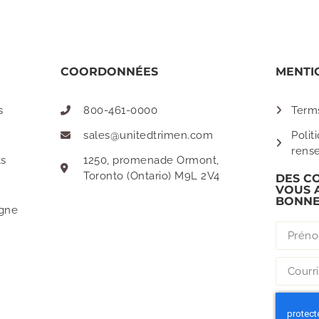
COORDONNÉES
MENTI
s
800-461-0000
Term
sales@unitedtrimen.com
Polit
rens
ts
1250, promenade Ormont,
Toronto (Ontario) M9L 2V4
DES C
VOUS 
BONNE
gne