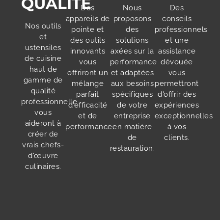
QUALITÉ
Des
Nous
Des
appareils de
proposons
conseils
Nos outils
pointe et
des
professionnels
et
des outils
solutions
et une
ustensiles
innovants
axées sur la
assistance
de cuisine
vous
performance
dévouée
haut de
offriront un
et adaptées
vous
gamme de
mélange
aux besoins
permettront
qualité
parfait
spécifiques
d'offrir des
professionnelle
d'efficacité
de votre
expériences
vous
et de
entreprise
exceptionnelles
aideront à
performance.
en matière
à vos
créer de
de
clients.
vrais chefs-
restauration.
d'œuvre
culinaires.