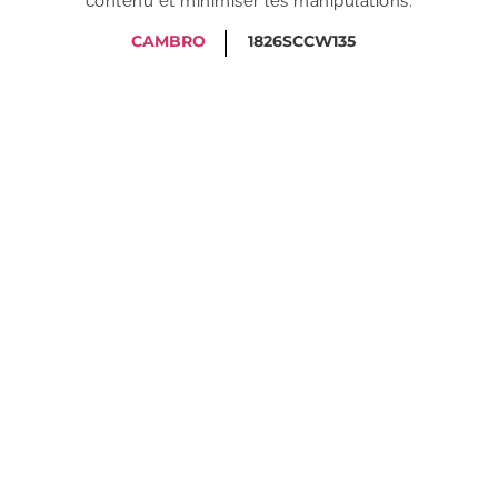
contenu et minimiser les manipulations.
CAMBRO
1826SCCW135