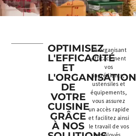
OPTIMISEZ
En organisant
L'EFFICACITÉ
efficacement
ET
vos
L'ORGANISATIO
ingrédients,
ustensiles et
DE
équipements,
VOTRE
vous assurez
CUISINE
un accès rapide
GRÂCE
et facilitez ainsi
À NOS
le travail de vos
SOLUTIONS
employés.