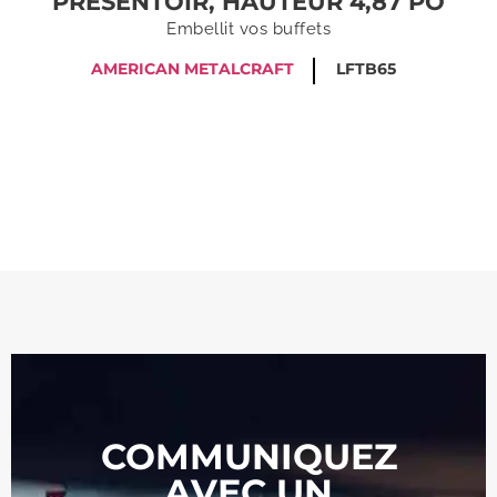
PRÉSENTOIR, HAUTEUR 4,87 PO
Embellit vos buffets
AMERICAN METALCRAFT
LFTB65
COMMUNIQUEZ
AVEC UN