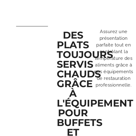
Assurez une
DES
présentation
PLATS
parfaite tout en
TOUJOURS
contrôlant la
température des
SERVIS
aliments grâce à
CHAUDS
nos équipements
de restauration
GRÂCE
professionnelle.
À
L'ÉQUIPEMENT
POUR
BUFFETS
ET