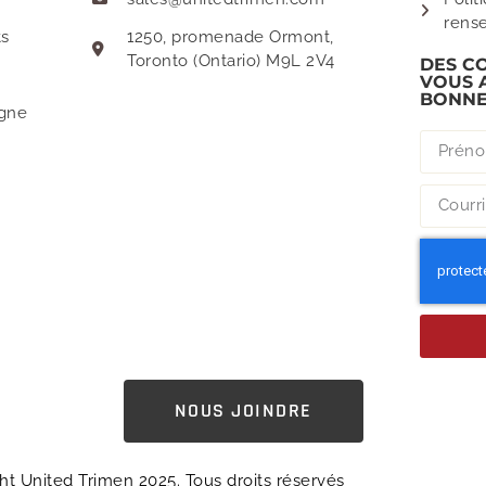
rens
ts
1250, promenade Ormont,
Toronto (Ontario) M9L 2V4
DES C
VOUS 
BONNE
gne
NOUS JOINDRE
ht United Trimen 2025. Tous droits réservés