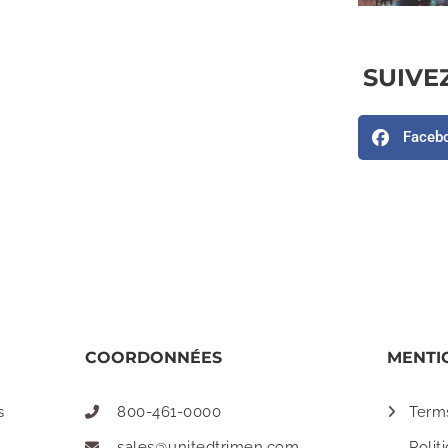
SUIVE
Faceb
COORDONNÉES
MENTI
s
800-461-0000
Term
sales@unitedtrimen.com
Polit