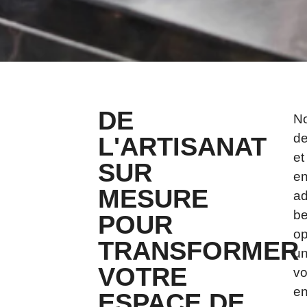
DE
N
de
L'ARTISANAT
et
SUR
en
MESURE
ad
b
POUR
op
TRANSFORMER
un
VOTRE
vo
e
ESPACE DE